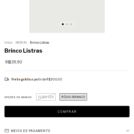
Início
.
NEW IN
.
Brinco Listras
Brinco Listras
R$139,90
Frete grátis
a partir de
R$300,00
OURO 18K
RÓDIO BRANCO
OPÇÕES DE BANHO
MEIOS DE PAGAMENTO