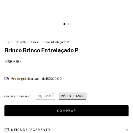
Início
.
NEW IN
.
Brinco Brinco Entrelaçado P
Brinco Brinco Entrelaçado P
R$89,90
Frete grátis
a partir de
R$300,00
OURO 18K
RÓDIO BRANCO
OPÇÕES DE BANHO
MEIOS DE PAGAMENTO