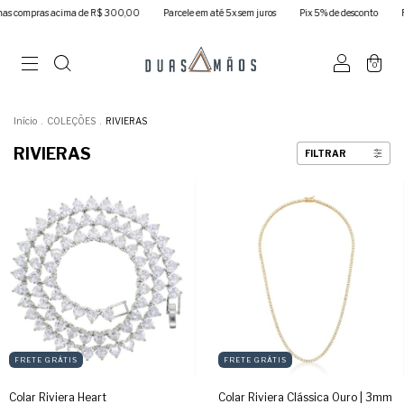
ompras acima de R$ 300,00
Parcele em até 5x sem juros
Pix 5% de desconto
FRETE
0
Início
.
COLEÇÕES
.
RIVIERAS
RIVIERAS
FILTRAR
FRETE GRÁTIS
FRETE GRÁTIS
Colar Riviera Heart
Colar Riviera Clássica Ouro | 3mm