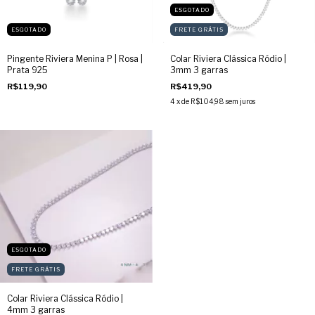
ESGOTADO
ESGOTADO
FRETE GRÁTIS
Pingente Riviera Menina P | Rosa |
Colar Riviera Clássica Ródio |
Prata 925
3mm 3 garras
R$119,90
R$419,90
4
x de
R$104,98
sem juros
ESGOTADO
FRETE GRÁTIS
Colar Riviera Clássica Ródio |
4mm 3 garras