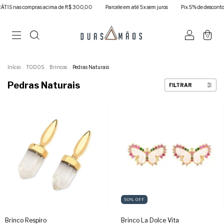
IS nas compras acima de R$ 300,00
Parcele em até 5x sem juros
Pix 5% de desconto
0
Início
.
TODOS
.
Brincos
.
Pedras Naturais
Pedras Naturais
FILTRAR
50
%
OFF
Brinco Respiro
Brinco La Dolce Vita