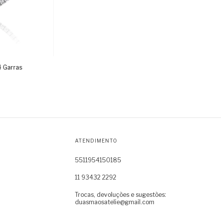
4 Garras
ATENDIMENTO
5511954150185
11 93432 2292
Trocas, devoluções e sugestões:
duasmaosatelie@gmail.com