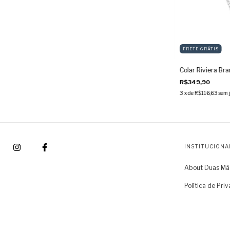
FRETE GRÁTIS
Colar Riviera Br
R$349,90
3
x de
R$116,63
sem 
INSTITUCIONA
About Duas Mã
Política de Pri