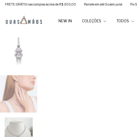
 GRÁTIS nas compras acima de R$ 300,00
Parcele em até 5x sem juros
Pix 5% de des
NEW IN
COLEÇÕES
TODOS