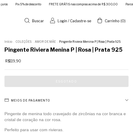
Pix 5% de desconto
FRETE GRÁTIS nas compras acima de R$ 300,00
Parcele em até 
Buscar
Login
/
Cadastre-se
Carrinho
(
0
)
Início
.
COLEÇÕES
.
AMOR DE MÃE
.
Pingente Riviera Menina P | Rosa | Prata 925
Pingente Riviera Menina P | Rosa | Prata 925
R$119,90
MEIOS DE PAGAMENTO
Pingente de menina todo cravejado de zircônias na cor branca e
cristal de coração na cor rosa.
Perfeito para usar com rivieras.