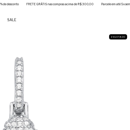
conto
FRETE GRÁTIS nas compras acima de R$ 300,00
Parcele em até 5x sem juros
SALE
ESGOTADO