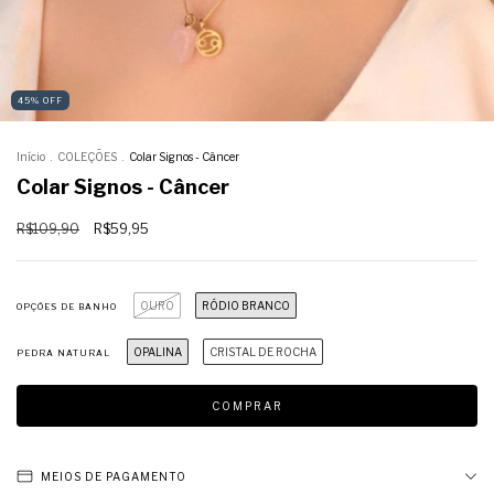
45
%
OFF
Início
.
COLEÇÕES
.
Colar Signos - Câncer
Colar Signos - Câncer
R$109,90
R$59,95
OURO
RÓDIO BRANCO
OPÇÕES DE BANHO
OPALINA
CRISTAL DE ROCHA
PEDRA NATURAL
MEIOS DE PAGAMENTO