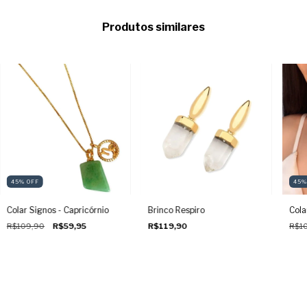
Produtos similares
45
%
OFF
45
Colar Signos - Capricórnio
Brinco Respiro
Cola
R$109,90
R$59,95
R$119,90
R$1