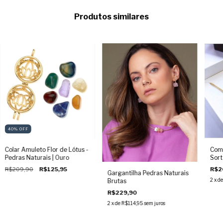
Produtos similares
40
%
OFF
Comb
Colar Amuleto Flor de Lótus -
Sort
Pedras Naturais | Ouro
Pedr
R$2
R$209,90
R$125,95
Gargantilha Pedras Naturais
2
x d
Brutas
R$229,90
2
x de
R$114,95
sem juros