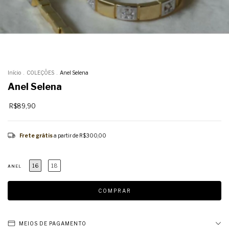
Início
.
COLEÇÕES
.
Anel Selena
Anel Selena
R$89,90
Frete grátis
a partir de
R$300,00
16
18
ANEL
MEIOS DE PAGAMENTO